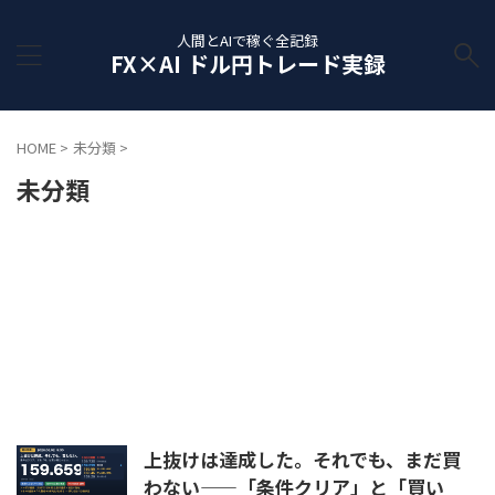
人間とAIで稼ぐ全記録
FX×AI ドル円トレード実録
HOME
>
未分類
>
未分類
上抜けは達成した。それでも、まだ買
わない——「条件クリア」と「買い