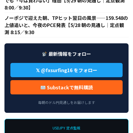
でも「今は買わない」理由【5/29 朝の見通し｜定点観測
8:00／9:30】
ノーポジで迎えた朝、TPヒット翌日の風景——159.548の
上値追いと、今夜のPCE発表【5/28 朝の見通し｜定点観
測 8:15／9:30
最新情報をフォロー
𝕏 @fxsurfing16 をフォロー
Substackで無料購読
毎朝のドル円見通しをお届けします
USDJPY 定点監視