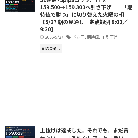
159.500→159.300へ引き下げ——「期
待値で勝つ」に切り替えた火曜の朝
【5/27 朝の見通し｜定点観測 8:00／
9:30】
2026/5/27
ドル円
,
期待値
,
TP引下げ
朝の見通し
上抜けは達成した。それでも、まだ買
わない——「条件クリア」と「買い