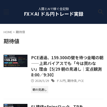
人間とAIで稼ぐ全記録
FX×AI ドル円トレード実録
HOME
>
期待値
期待値
PCE通過、159.300の壁を待つ金曜の朝
——上昇バイアスでも「今は買わな
い」理由【5/29 朝の見通し｜定点観測
8:00／9:30】
2026/5/29
ドル円
,
期待値
,
PCE
朝の見通し
SL建値+5pipsロック、TPを