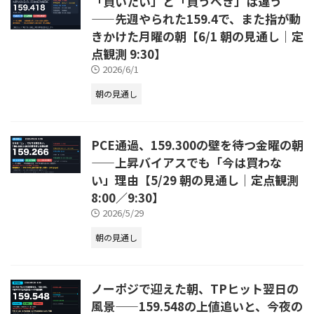
「買いたい」と「買うべき」は違う
——先週やられた159.4で、また指が動
きかけた月曜の朝【6/1 朝の見通し｜定
点観測 9:30】
2026/6/1
朝の見通し
PCE通過、159.300の壁を待つ金曜の朝
——上昇バイアスでも「今は買わな
い」理由【5/29 朝の見通し｜定点観測
8:00／9:30】
2026/5/29
朝の見通し
ノーポジで迎えた朝、TPヒット翌日の
風景——159.548の上値追いと、今夜の