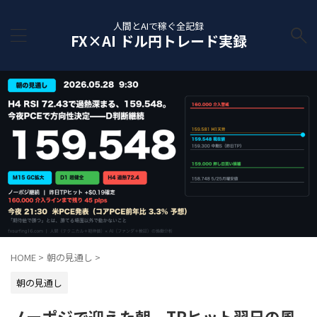
人間とAIで稼ぐ全記録
FX×AI ドル円トレード実録
HOME
>
朝の見通し
>
朝の見通し
ノーポジで迎えた朝、TPヒット翌日の風