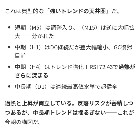
これは典型的な「
強いトレンドの天井圏
」だ。
短期（M5）は調整入り、（M15）は逆に大幅拡
大——分かれた
中期（H1）はDC継続だが差大幅縮小、GC復帰
目前
中期（H4）はトレンド強化＋RSI 72.43で
過熱が
さらに深まる
中長期（D1）は連続最高値水準で超健全
過熱と上昇が両立している。反落リスクが蓄積しつ
つあるが、中長期トレンドは揺るぎない
——これが
今朝の構図だ。