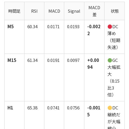
MACD
時間足
RSI
MACD
Signal
状態
差
M5
60.34
0.0171
0.0193
-0.002
DC
2
薄め
（短期
失速）
M15
61.34
0.0191
0.0097
+0.00
GC
94
大幅拡
大
（8:15
比3
倍）
H1
65.38
0.0741
0.0756
-0.001
DC
5
継続だ
が大幅
縮小