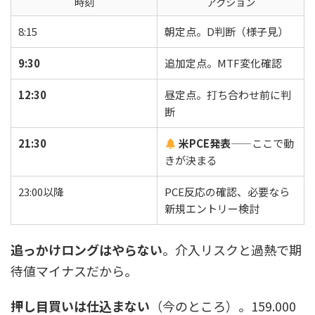
時刻
アクション
8:15
朝定点。D判断（様子見）
9:30
追加定点。MTF変化確認
12:30
昼定点。打ち合わせ前に判
断
21:30
米PCE発表
——ここで動
きが決まる
23:00以降
PCE反応の確認、必要なら
新規エントリー検討
追っかけロングはやらない
。介入リスクと過熱で期
待値マイナスだから。
押し目買いは仕込まない
（今のところ）。159.000