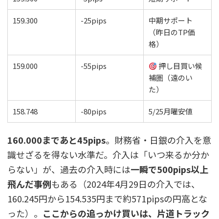
159.300
-25pips
中期サポート
（昨日のTP価
格）
159.000
-55pips
押し目買い候
補圏（遠のい
た）
158.748
-80pips
5/25月曜安値
160.000まであと45pips
。財務省・日銀の介入を意
識せざるを得ない水準だ。介入は「いつ来るか分か
らない」が、過去の介入時には
一瞬で500pips以上
飛んだ事例
もある（2024年4月29日の介入では、
160.245円から154.535円まで約571pipsの円高とな
った）。
ここからの追っかけ買いは、片道トラック