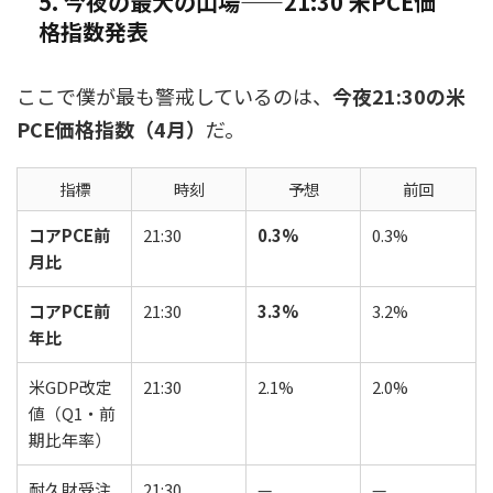
5. 今夜の最大の山場——21:30 米PCE価
格指数発表
ここで僕が最も警戒しているのは、
今夜21:30の米
PCE価格指数（4月）
だ。
指標
時刻
予想
前回
コアPCE前
21:30
0.3%
0.3%
月比
コアPCE前
21:30
3.3%
3.2%
年比
米GDP改定
21:30
2.1%
2.0%
値（Q1・前
期比年率）
耐久財受注
21:30
—
—