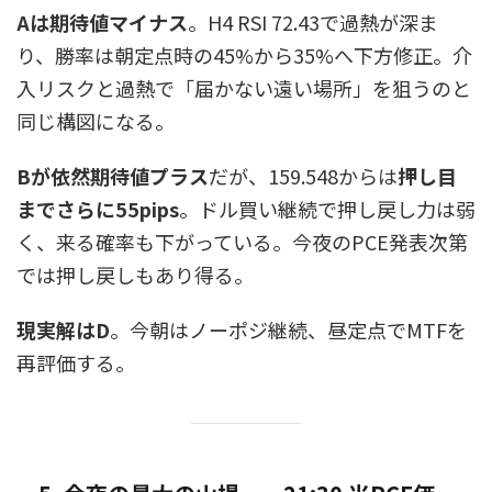
Aは期待値マイナス
。H4 RSI 72.43で過熱が深ま
り、勝率は朝定点時の45%から35%へ下方修正。介
入リスクと過熱で「届かない遠い場所」を狙うのと
同じ構図になる。
Bが依然期待値プラス
だが、159.548からは
押し目
までさらに55pips
。ドル買い継続で押し戻し力は弱
く、来る確率も下がっている。今夜のPCE発表次第
では押し戻しもあり得る。
現実解はD
。今朝はノーポジ継続、昼定点でMTFを
再評価する。