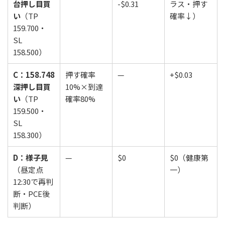
台押し目買
-$0.31
ラス・押す
い
（TP
確率↓）
159.700・
SL
158.500）
C：158.748
押す確率
—
+$0.03
深押し目買
10%×到達
い
（TP
確率80%
159.500・
SL
158.300）
D：様子見
—
$0
$0（健康第
（昼定点
一）
12:30で再判
断・PCE後
判断）