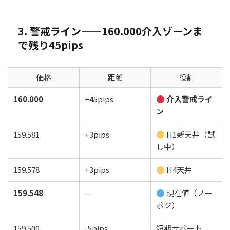
3. 警戒ライン——160.000介入ゾーンま
で残り45pips
価格
距離
役割
160.000
+45pips
介入警戒ライ
ン
159.581
+3pips
H1新天井（試
し中）
159.578
+3pips
H4天井
159.548
---
現在値（ノー
ポジ）
159.500
-5pips
短期サポート