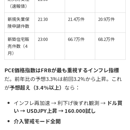
（速報値）
新規失業保
21:30
21.4万件
20.9万件
険申請件数
新築住宅販
23:00
66.7万件
68.2万件
売件数（4
月）
PCE価格指数はFRBが最も重視するインフレ指標
だ。前年比の予想3.3%は前回3.2%から上昇。これ
が
予想超え（3.4%以上）
なら：
インフレ再加速 → 利下げ後ずれ観測 →
ドル買
い → USDJPY上昇 → 160.000試し
介入警戒モード全開