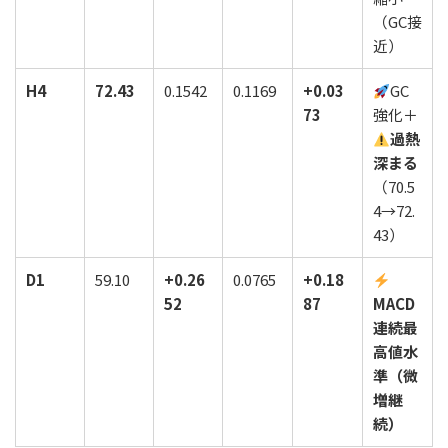
（GC接
近）
H4
72.43
0.1542
0.1169
+0.03
GC
73
強化＋
過熱
深まる
（70.5
4→72.
43）
D1
59.10
+0.26
0.0765
+0.18
52
87
MACD
連続最
高値水
準（微
増継
続）