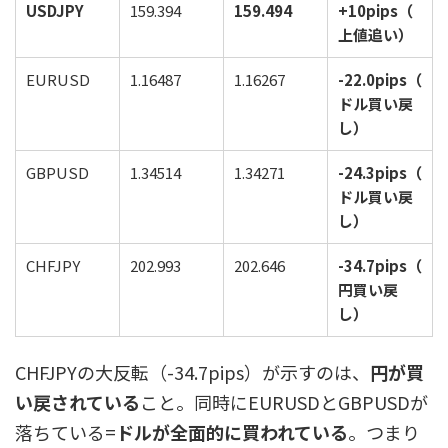
USDJPY
159.394
159.494
+10pips（
上値追い）
EURUSD
1.16487
1.16267
-22.0pips（
ドル買い戻
し）
GBPUSD
1.34514
1.34271
-24.3pips（
ドル買い戻
し）
CHFJPY
202.993
202.646
-34.7pips（
円買い戻
し）
CHFJPYの大反転（-34.7pips）が示すのは、
円が買
い戻されている
こと。同時にEURUSDとGBPUSDが
落ちている=
ドルが全面的に買われている
。つまり