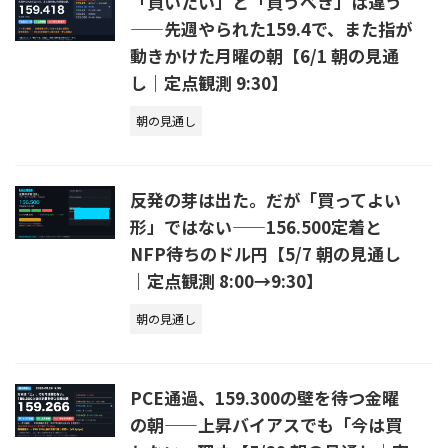
「買いたい」と「買うべき」は違う
——先週やられた159.4で、また指が
動きかけた月曜の朝【6/1 朝の見通
し｜定点観測 9:30】
朝の見通し
反発の芽は出た。だが「買ってよい
形」ではない——156.500定着と
NFP待ちのドル円【5/7 朝の見通し
｜定点観測 8:00→9:30】
朝の見通し
PCE通過、159.300の壁を待つ金曜
の朝——上昇バイアスでも「今は買