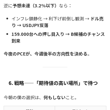
逆に
予想未達（3.2%以下）
なら：
インフレ鎮静化 → 利下げ前倒し観測 →
ドル売
り → USDJPY反落
159.000台への押し目入り → B候補のチャンス
到来
今夜のPCEが、今週後半の方向性を決める
。
6. 戦略——「期待値の高い場所」で待つ
今朝の僕の選択は、
何もしない
こと。