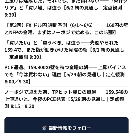
上抜けは達成した。それでも、まだ買わない——「条件ク
リア」と「買い場」は違う【6/2 朝の見通し｜定点観測
9:30】
【第3回】FX ドル円 週間予測（6/1〜6/6）── 160円の壁
とNFPの金曜、まずはノーポジで始める、この1週間
「買いたい」と「買うべき」は違う——先週やられた
159.4で、また指が動きかけた月曜の朝【6/1 朝の見通し
｜定点観測 9:30】
PCE通過、159.300の壁を待つ金曜の朝——上昇バイアス
でも「今は買わない」理由【5/29 朝の見通し｜定点観測
8:00／9:30】
ノーポジで迎えた朝、TPヒット翌日の風景——159.548の
上値追いと、今夜のPCE発表【5/28 朝の見通し｜定点観
測 8:15／9:30
最新情報をフォロー