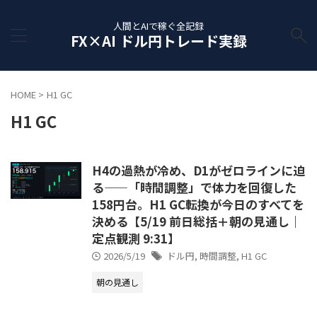
人間とAIで稼ぐ全記録
FX×AI ドル円トレード実録
HOME
>
H1 GC
H1 GC
H4の過熱が冷め、D1がゼロラインに迫
る——「時間調整」で体力を回復した
158円台。H1 GC転換が今日のすべてを
決める【5/19 前日総括＋朝の見通し｜
定点観測 9:31】
2026/5/19
ドル円
,
時間調整
,
H1 GC
朝の見通し