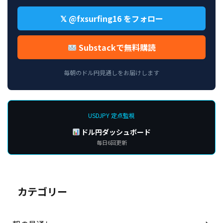
𝕏 @fxsurfing16 をフォロー
Substackで無料購読
毎朝のドル円見通しをお届けします
USDJPY 定点監視
ドル円ダッシュボード
毎日6回更新
カテゴリー